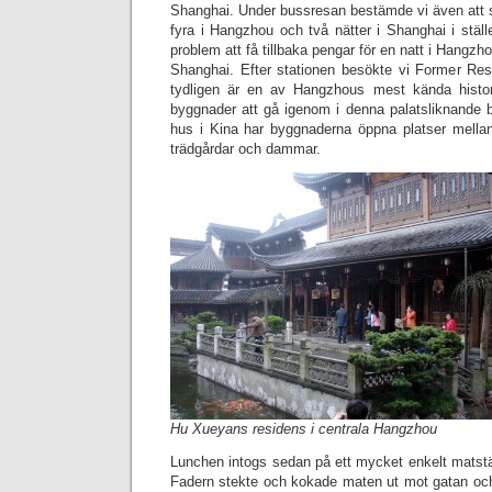
Shanghai. Under bussresan bestämde vi även att sta
fyra i Hangzhou och två nätter i Shanghai i ställe
problem att få tillbaka pengar för en natt i Hangzhou 
Shanghai. Efter stationen besökte vi Former R
tydligen är en av Hangzhous mest kända histo
byggnader att gå igenom i denna palatsliknande 
hus i Kina har byggnaderna öppna platser mell
trädgårdar och dammar.
Hu Xueyans residens i centrala Hangzhou
Lunchen intogs sedan på ett mycket enkelt matstä
Fadern stekte och kokade maten ut mot gatan och 