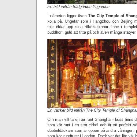
En bild inifrån trädgården Yugarden
I närheten ligger även
The City Temple of Shan
kolla på. Ungefär som i Hangzhou och Beijing 
folk eldar upp sina rökelsepinnar. Inne i temp
buddhor i guld att titta på och även många statyer
En vacker bild inifrån The City Temple of Shangha
Om man vill ta en tur runt Shanghai i buss finns det
som kör runt i en stor cirkel och är ett perfekt s
dubbeldäckare som är öppen på andra våningen, 
som kör rundturer i London. Dock var det lite väl k