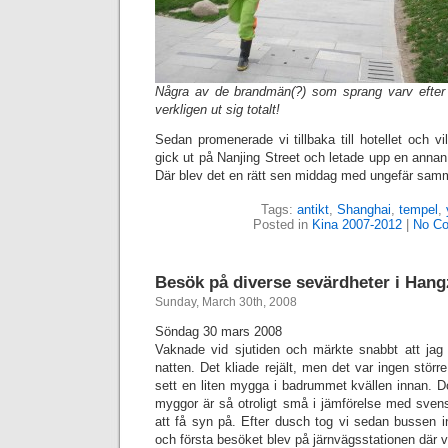
Några av de brandmän(?) som sprang varv efter 
verkligen ut sig totalt!
Sedan promenerade vi tillbaka till hotellet och v
gick ut på Nanjing Street och letade upp en annan
Där blev det en rätt sen middag med ungefär samm
Tags:
antikt
,
Shanghai
,
tempel
,
Posted in
Kina 2007-2012
|
No C
Besök på diverse sevärdheter i Han
Sunday, March 30th, 2008
Söndag 30 mars 2008
Vaknade vid sjutiden och märkte snabbt att jag
natten. Det kliade rejält, men det var ingen störr
sett en liten mygga i badrummet kvällen innan. D
myggor är så otroligt små i jämförelse med sve
att få syn på. Efter dusch tog vi sedan bussen i
och första besöket blev på järnvägsstationen där vi k