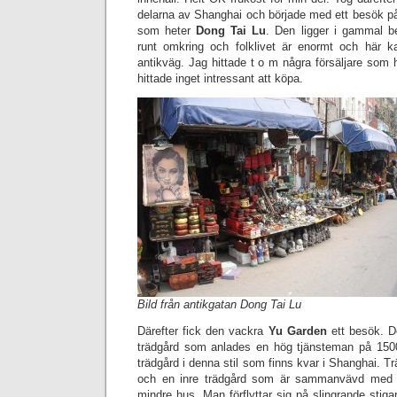
delarna av Shanghai och började med ett besök på
som heter
Dong Tai Lu
. Den ligger i gammal 
runt omkring och folklivet är enormt och här k
antikväg. Jag hittade t o m några försäljare som 
hittade inget intressant att köpa.
Bild från antikgatan Dong Tai Lu
Därefter fick den vackra
Yu Garden
ett besök. D
trädgård som anlades en hög tjänsteman på 1500
trädgård i denna stil som finns kvar i Shanghai. T
och en inre trädgård som är sammanvävd med 
mindre hus. Man förflyttar sig på slingrande stiga