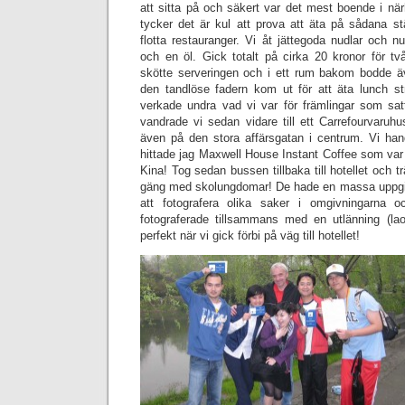
att sitta på och säkert var det mest boende i nä
tycker det är kul att prova att äta på sådana st
flotta restauranger. Vi åt jättegoda nudlar och nu
och en öl. Gick totalt på cirka 20 kronor för tv
skötte serveringen och i ett rum bakom bodde ä
den tandlöse fadern kom ut för att äta lunch s
verkade undra vad vi var för främlingar som sat
vandrade vi sedan vidare till ett Carrefourvaruh
även på den stora affärsgatan i centrum. Vi hand
hittade jag Maxwell House Instant Coffee som var det
Kina! Tog sedan bussen tillbaka till hotellet och 
gäng med skolungdomar! De hade en massa uppgif
att fotografera olika saker i omgivningarna o
fotograferade tillsammans med en utlänning (la
perfekt när vi gick förbi på väg till hotellet!