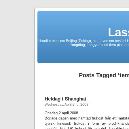
Las
Handlar mest om Beijing (Peking), men även om besök i 
Yongding, Longyan med flera platser 
Posts Tagged ‘tem
Heldag i Shanghai
Wednesday, April 2nd, 2008
Onsdag 2 april 2008
Började dagen med hämtad frukost från ett matställ
typisk kinesisk frukost i form av brödliknan
innehåll. Helt OK frukost för min del. Tog därefte