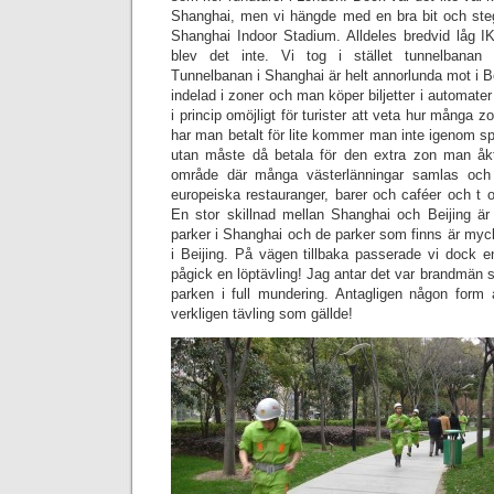
Shanghai, men vi hängde med en bra bit och steg
Shanghai Indoor Stadium. Alldeles bredvid låg 
blev det inte. Vi tog i stället tunnelbanan 
Tunnelbanan i Shanghai är helt annorlunda mot i Be
indelad i zoner och man köper biljetter i automater
i princip omöjligt för turister att veta hur många
har man betalt för lite kommer man inte igenom sp
utan måste då betala för den extra zon man åkt
område där många västerlänningar samlas och
europeiska restauranger, barer och caféer och t 
En stor skillnad mellan Shanghai och Beijing är 
parker i Shanghai och de parker som finns är myc
i Beijing. På vägen tillbaka passerade vi dock 
pågick en löptävling! Jag antar det var brandmän s
parken i full mundering. Antagligen någon form a
verkligen tävling som gällde!