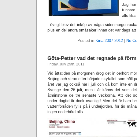
Jag har 
tunnare
alls lika
I övrigt blev det inköp av några sidenmorgonrockar
plus en del andra småsaker innan det var dags att
Posted in
Kina 2007-2012
|
No C
Göta-Petter vad det regnade på för
Friday, July 29th, 2011
Vid åttatiden på morgonen drog det in oerhört mö
Beijing och strax efter började skyfallet som höll p
året var jag också här i juli och då kom inte en dr
Sverige den 26 juli, men i år känns det som det 
åtminstone de tre senaste veckorna. Att det 
under dagtid är dock ovanligt! Men det är bara b
vattenförråden fylls på i underjorden, för tio måna
ingen nederbörd alls.