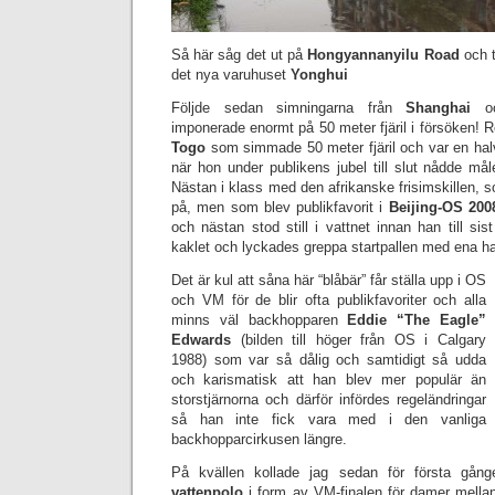
Så här såg det ut på
Hongyannanyilu Road
och ti
det nya varuhuset
Yonghui
Följde sedan simningarna från
Shanghai
o
imponerade enormt på 50 meter fjäril i försöken! Ro
Togo
som simmade 50 meter fjäril och var en halv
när hon under publikens jubel till slut nådde mål
Nästan i klass med den afrikanske frisimskillen, 
på, men som blev publikfavorit i
Beijing-OS 200
och nästan stod still i vattnet innan han till sis
kaklet och lyckades greppa startpallen med ena h
Det är kul att såna här “blåbär” får ställa upp i OS
och VM för de blir ofta publikfavoriter och alla
minns väl backhopparen
Eddie “The Eagle”
Edwards
(bilden till höger från OS i Calgary
1988) som var så dålig och samtidigt så udda
och karismatisk att han blev mer populär än
storstjärnorna och därför infördes regeländringar
så han inte fick vara med i den vanliga
backhopparcirkusen längre.
På kvällen kollade jag sedan för första gång
vattenpolo
i form av VM-finalen för damer mell