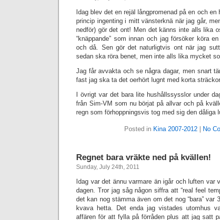
Idag blev det en rejäl långpromenad på en och en 
princip ingenting i mitt vänsterknä när jag går, men
nedför) gör det ont! Men det känns inte alls lika o
“knäppande” som innan och jag försöker köra en e
och då. Sen gör det naturligtvis ont när jag sutt
sedan ska röra benet, men inte alls lika mycket so
Jag får avvakta och se några dagar, men snart tän
fast jag ska ta det oerhört lugnt med korta sträcko
I övrigt var det bara lite hushållssysslor under dag
från Sim-VM som nu börjat på allvar och på kväll
regn som förhoppningsvis tog med sig den dåliga lu
Posted in
Kina 2007-2012
|
No C
Regnet bara vräkte ned på kvällen!
Sunday, July 24th, 2011
Idag var det ännu varmare än igår och luften var v
dagen. Tror jag såg någon siffra att “real feel te
det kan nog stämma även om det nog “bara” var 3
kvava hetta. Det enda jag vistades utomhus var
affären för att fylla på förråden plus att jag sat