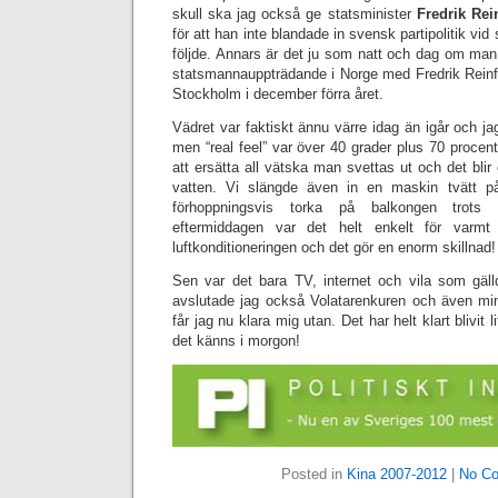
skull ska jag också ge statsminister
Fredrik Rei
för att han inte blandade in svensk partipolitik vi
följde. Annars är det ju som natt och dag om ma
statsmannauppträdande i Norge med Fredrik Reinf
Stockholm i december förra året.
Vädret var faktiskt ännu värre idag än igår och ja
men “real feel” var över 40 grader plus 70 procents
att ersätta all vätska man svettas ut och det blir
vatten. Vi slängde även in en maskin tvätt p
förhoppningsvis torka på balkongen trots l
eftermiddagen var det helt enkelt för varm
luftkonditioneringen och det gör en enorm skillnad!
Sen var det bara TV, internet och vila som gäll
avslutade jag också Volatarenkuren och även min
får jag nu klara mig utan. Det har helt klart blivit l
det känns i morgon!
Posted in
Kina 2007-2012
|
No C