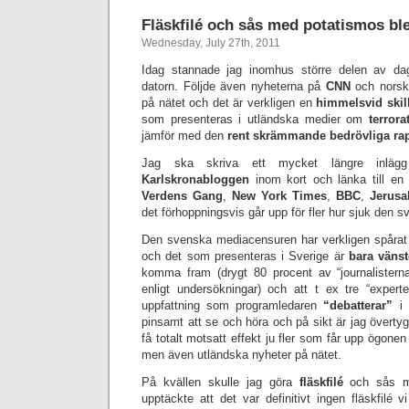
Fläskfilé och sås med potatismos blev
Wednesday, July 27th, 2011
Idag stannade jag inomhus större delen av dag
datorn. Följde även nyheterna på
CNN
och norsk
på nätet och det är verkligen en
himmelsvid skil
som presenteras i utländska medier om
terrora
jämför med den
rent skrämmande bedrövliga rap
Jag ska skriva ett mycket längre inlä
Karlskronabloggen
inom kort och länka till en 
Verdens Gang
,
New York Times
,
BBC
,
Jerusa
det förhoppningsvis går upp för fler hur sjuk den s
Den svenska mediacensuren har verkligen spårat u
och det som presenteras i Sverige är
bara vänst
komma fram (drygt 80 procent av “journalistern
enligt undersökningar) och att t ex tre “expe
uppfattning som programledaren
“debatterar”
i 
pinsamt att se och höra och på sikt är jag överty
få totalt motsatt effekt ju fler som får upp ögone
men även utländska nyheter på nätet.
På kvällen skulle jag göra
fläskfilé
och sås
upptäckte att det var definitivt ingen fläskfilé 