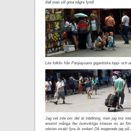
ifall man vill göra några fynd!
Lite folkliv från Panjiayuans gigantiska lopp- och
Jag vet inte om det är inbillning, men jag tror int
enormt många fler överviktiga kineser nu än för
nästan exakt fyra år sedan! Då reagerade jag på at