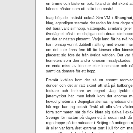
en timme och läste en bok. Ibland är det skönt att
kändes nästan som att sitta i en bastu!
Idag började faktiskt också Sim-VM i
Shanghai
idag, egentligen startade det redan för åtta dagar 
det bara varit simhopp, vattenpolo, simdans (eller
överlägset bäst i medaljligan och deras simhoppa
att det är nästan pinsamt. Varje land får ha två h
har i princip vunnit dubbelt i allting med enorm ma
om det inte finns fem till tio kineser eller kines
placerat sig före de från övriga världen. Det var 
tiometers som den andra kinesen misslyckades, 
en enda miss av kineser eller kinesiskor och n
samtliga domare för ett hopp.
Framåt kvällen kom det så ett enormt regnväd
dunder och det är rätt skönt att stå på balkonge
friskare och friskare av regnet. Jag tyckte
jättemycket här, men lokalt kom det enorma m
huvudnyheterna i Beijingkanalernas nyhetssändn
här regn kan jag också förstå att alla våra växt
förra sommaren när de fick klara sig själva i exak
Sverige för nästan på dagen ett år sedan och då 
regndroppe på tre månader i Beijing så antingen r
år eller var förra året extremt torrt i juli för om 