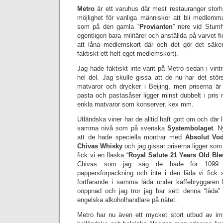
Metro
är ett varuhus där mest restauranger stor
möjlighet för vanliga människor att bli medlemm
som på den gamla “
Provianten
” nere vid Stumh
egentligen bara militärer och anställda på varvet fi
att låna medlemskort där och det gör det säke
faktiskt ett helt eget medlemskort).
Jag hade faktiskt inte varit på Metro sedan i vin
hel del. Jag skulle gissa att de nu har det stör
matvaror och drycker i Beijing, men priserna är l
pasta och pastasåser ligger minst dubbelt i pris
enkla matvaror som konserver, kex mm.
Utländska viner har de alltid haft gott om och där l
samma nivå som på svenska
Systembolaget
. N
att de hade speciella montrar med
Absolut Vo
Chivas Whisky
och jag gissar priserna ligger so
fick vi en flaska “
Royal Salute 21 Years Old Bl
Chivas som jag såg de hade för 1099 Y
pappersförpackning och inte i den låda vi fick
fortfarande i samma låda under kaffebryggaren 
oöppnad och jag tror jag har sett denna “låda”
engelska alkoholhandlare på nätet.
Metro har nu även ett mycket stort utbud av im