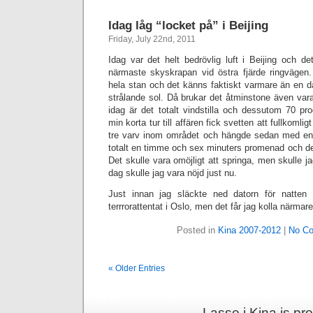
Idag låg “locket på” i Beijing
Friday, July 22nd, 2011
Idag var det helt bedrövlig luft i Beijing och d
närmaste skyskrapan vid östra fjärde ringvägen
hela stan och det känns faktiskt varmare än en 
strålande sol. Då brukar det åtminstone även var
idag är det totalt vindstilla och dessutom 70 pro
min korta tur till affären fick svetten att fullkomli
tre varv inom området och hängde sedan med en 
totalt en timme och sex minuters promenad och det
Det skulle vara omöjligt att springa, men skulle 
dag skulle jag vara nöjd just nu.
Just innan jag släckte ned datorn för natten 
terrrorattentat i Oslo, men det får jag kolla närmare
Posted in
Kina 2007-2012
|
No C
« Older Entries
Lasse i Kina is p