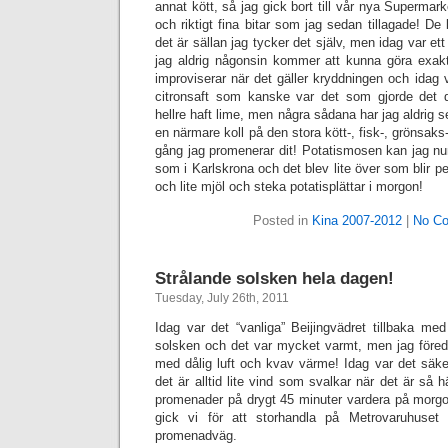
annat kött, så jag gick bort till vår nya Supermar
och riktigt fina bitar som jag sedan tillagade! De b
det är sällan jag tycker det själv, men idag var et
jag aldrig någonsin kommer att kunna göra exakt 
improviserar när det gäller kryddningen och idag v
citronsaft som kanske var det som gjorde det dä
hellre haft lime, men några sådana har jag aldrig se
en närmare koll på den stora kött-, fisk-, grönsak
gång jag promenerar dit! Potatismosen kan jag nu
som i Karlskrona och det blev lite över som blir perf
och lite mjöl och steka potatisplättar i morgon!
Posted in
Kina 2007-2012
|
No C
Strålande solsken hela dagen!
Tuesday, July 26th, 2011
Idag var det “vanliga” Beijingvädret tillbaka me
solsken och det var mycket varmt, men jag föred
med dålig luft och kvav värme! Idag var det säke
det är alltid lite vind som svalkar när det är så h
promenader på drygt 45 minuter vardera på morg
gick vi för att storhandla på Metrovaruhuset
promenadväg.