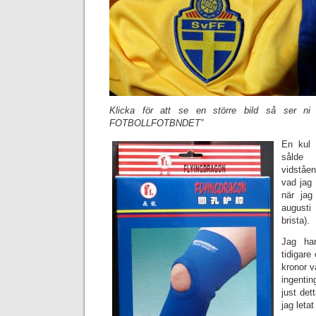
Klicka för att se en större bild så ser n
FOTBOLLFOTBNDET”
En kul 
sålde
vidståe
vad jag 
när jag
augusti 
brista).
Jag ha
tidigare
kronor va
ingentin
just det
jag letat