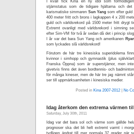
I kväll fick Kina en ny idol som förmodli
stjärnstatus som de tidigare hjältarna och det
karismatiske simmaren
Sun Yang
som efter guld p
400 meter fritt och brons i lagkappen 4 x 200 meter
guld och världsrekord på 1500 meter fritt drygt 
Extremt ovanligt med världsrekord i simning se
efter Sim-VM för två år sedan då det i princip slogs
I år var det bara Sun Yang och amerikanen
Ryan
som lyckades slå världsrekord!
Förutom de här tre kinesiska superidolerna fin
kvinnor i simhopp och gymnastik (plus självkla
Franska Öppna) som är superstjärnor, men int
givetvis finns det även bordtennis- och badminton
för många kineser, men de här tre jag nämnt står
ser till uppmärksamheten i kinesiska medier.
Posted in
Kina 2007-2012
|
No C
Idag återkom den extrema värmen till
Saturday, July 30th, 2011
Idag var det bara sol och värme som gällde hela
prognoser ska det bli helt extremt varmt i mor
tydligen ändrat till mer normala 37 grader när s