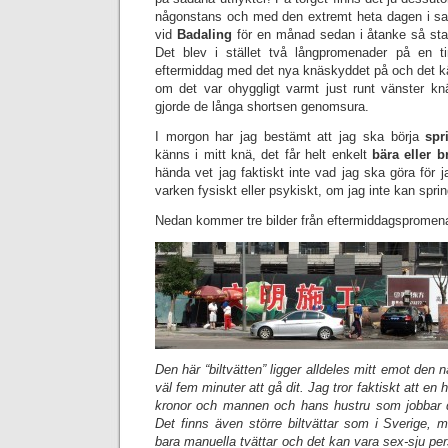
någonstans och med den extremt heta dagen i s
vid
Badaling
för en månad sedan i åtanke så sta
Det blev i stället två långpromenader på en 
eftermiddag med det nya knäskyddet på och det kä
om det var ohyggligt varmt just runt vänster k
gjorde de långa shortsen genomsura.
I morgon har jag bestämt att jag ska börja
spr
känns i mitt knä, det får helt enkelt
bära eller b
hända vet jag faktiskt inte vad jag ska göra för j
varken fysiskt eller psykiskt, om jag inte kan spri
Nedan kommer tre bilder från eftermiddagspromen
Den här “biltvätten” ligger alldeles mitt emot den 
väl fem minuter att gå dit. Jag tror faktiskt att en 
kronor och mannen och hans hustru som jobbar d
Det finns även större biltvättar som i Sverige, m
bara manuella tvättar och det kan vara sex-sju pe