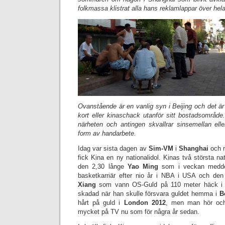
folkmassa klistrat alla hans reklamlappar över hel
Ovanstående är en vanlig syn i Beijing och det ä
kort eller kinaschack utanför sitt bostadsområde.
närheten och antingen skvallrar sinsemellan el
form av handarbete.
Idag var sista dagen av
Sim-VM
i
Shanghai
och 
fick Kina en ny nationalidol. Kinas två största nat
den 2,30 långe
Yao Ming
som i veckan meddel
basketkarriär efter nio år i NBA i USA och de
Xiang
som vann OS-Guld på 110 meter häck 
skadad när han skulle försvara guldet hemma i
B
hårt på guld i
London 2012
, men man hör och 
mycket på TV nu som för några år sedan.