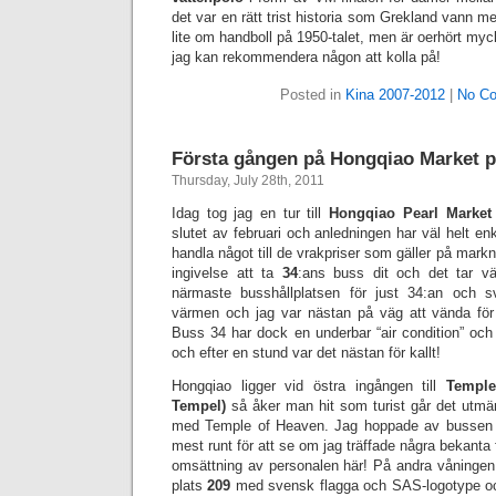
det var en rätt trist historia som Grekland vann m
lite om handboll på 1950-talet, men är oerhört myck
jag kan rekommendera någon att kolla på!
Posted in
Kina 2007-2012
|
No C
Första gången på Hongqiao Market p
Thursday, July 28th, 2011
Idag tog jag en tur till
Hongqiao Pearl Market
slutet av februari och anledningen har väl helt enke
handla något till de vrakpriser som gäller på mark
ingivelse att ta
34
:ans buss dit och det tar väl
närmaste busshållplatsen för just 34:an och sv
värmen och jag var nästan på väg att vända för 
Buss 34 har dock en underbar “air condition” och j
och efter en stund var det nästan för kallt!
Hongqiao ligger vid östra ingången till
Temple
Tempel)
så åker man hit som turist går det utmä
med Temple of Heaven. Jag hoppade av bussen 
mest runt för att se om jag träffade några bekanta fö
omsättning av personalen här! På andra våningen
plats
209
med svensk flagga och SAS-logotype och 