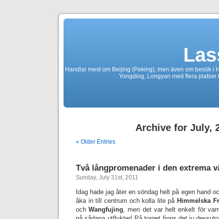
Las
Handlar mest om Beijing (Peking), men även om besök i 
Yongding, Longyan med flera platser 
Archive for July, 
« Older Entries
Två långpromenader i den extrema 
Sunday, July 31st, 2011
Idag hade jag åter en söndag helt på egen hand oc
åka in till centrum och kolla lite på
Himmelska Fr
och
Wangfujing
, men det var helt enkelt för var
på sådana utflykter! På torget finns det ju dessut