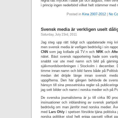
regna rätt mycket i både juli och augusti, men öv
i princip ingen nederbörd vilket helt stämmer med 
Posted in
Kina 2007-2012
|
No C
Svensk media är verkligen uselt dåli
Saturday, July 23rd, 2011
Jag steg upp rätt tidigt och uppdaterade mig kri
men svensk media är verligen bedrövlig i sin rap
CNN
som jag kollade på TV:n och
NRK
och
Aft
nätet. Bäst svensk rapportering hade som vanl
snabbt var ute med namn och bild på gärnin
självmordsbombningen i Stockolm i december. 
timme innan namn och bild fanns både på Politisk
medan det dröjde länge innan svensk media 
uppgifterna. Den här gången behövde de svens
hänsyn till sina pressetniska regler så publicering
jag sett bilder och namn i norska medier och på Pol
De svenska journalisterna är ju till cirka 80 pr
insinuationer och inblandning av svensk partipolit
bedrövlig om man jämför med norska medier. Äve
med
Lars Ohly
i spetsen försökte tjäna politisk
norska politiker stod helt eniga oavsett vilket pa