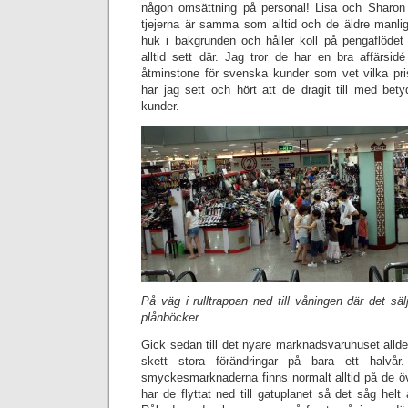
någon omsättning på personal! Lisa och Sharon 
tjejerna är samma som alltid och de äldre manlig
huk i bakgrunden och håller koll på pengaflöd
alltid sett där. Jag tror de har en bra affärsid
åtminstone för svenska kunder som vet vilka pri
har jag sett och hört att de dragit till med betyd
kunder.
På väg i rulltrappan ned till våningen där det säl
plånböcker
Gick sedan till det nyare marknadsvaruhuset allde
skett stora förändringar på bara ett halvår
smyckesmarknaderna finns normalt alltid på de ö
har de flyttat ned till gatuplanet så det såg helt