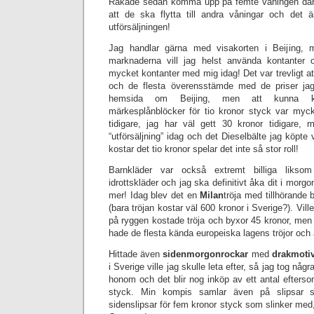
Råkade sedan komma upp på femte våningen där d
att de ska flytta till andra våningar och det 
utförsäljningen!
Jag handlar gärna med visakorten i Beijing, 
marknaderna vill jag helst använda kontanter o
mycket kontanter med mig idag! Det var trevligt at
och de flesta överensstämde med de priser ja
hemsida om Beijing, men att kunna k
märkesplånblöcker för tio kronor styck var myck
tidigare, jag har väl gett 30 kronor tidigare,
“utförsäljning” idag och det Dieselbälte jag köpte 
kostar det tio kronor spelar det inte så stor roll!
Barnkläder var också extremt billiga liksom 
idrottskläder och jag ska definitivt åka dit i morgo
mer! Idag blev det en
Milan
tröja med tillhörande b
(bara tröjan kostar väl 600 kronor i Sverige?). Vil
på ryggen kostade tröja och byxor 45 kronor, men
hade de flesta kända europeiska lagens tröjor och 
Hittade även
sidenmorgonrockar
med
drakmoti
i Sverige ville jag skulle leta efter, så jag tog någr
honom och det blir nog inköp av ett antal efterso
styck. Min kompis samlar även på slipsar s
sidenslipsar för fem kronor styck som slinker me