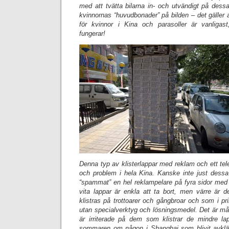
med att tvätta bilarna in- och utvändigt på dess
kvinnornas “huvudbonader” på bilden – det gäller a
för kvinnor i Kina och parasoller är vanliga
fungerar!
Denna typ av klisterlappar med reklam och ett te
och problem i hela Kina. Kanske inte just dess
“spammat” en hel reklampelare på fyra sidor me
vita lappar är enkla att ta bort, men värre är 
klistras på trottoarer och gångbroar och som i pri
utan specialverktyg och lösningsmedel. Det är m
är irriterade på dem som klistrar de mindre la
sommaren om någon i Shanghai som blivit avkl