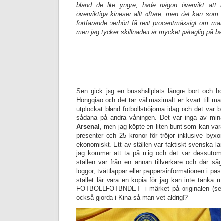
bland de lite yngre, hade någon övervikt att
överviktiga kineser allt oftare, men det kan som s
fortfarande oerhört få rent procentmässigt om ma
men jag tycker skillnaden är mycket påtaglig på ba
Sen gick jag en busshållplats längre bort och h
Hongqiao och det tar väl maximalt en kvart till ma
utplockat bland fotbollströjorna idag och det var 
sådana på andra våningen. Det var inga av mina 
Arsenal
, men jag köpte en liten bunt som kan vara
presenter och 25 kronor för tröjor inklusive byxor
ekonomiskt. Ett av ställen var faktiskt svenska la
jag kommer att ta på mig och det var dessutom 
ställen var från en annan tillverkare och där så
loggor, tvättlappar eller pappersinformationen i p
stället lär vara en kopia för jag kan inte tänka
FOTBOLLFOTBNDET” i märket på originalen (se b
också gjorda i Kina så man vet aldrig!?