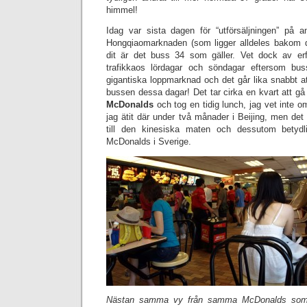
himmel!
Idag var sista dagen för “utförsäljningen” på 
Hongqiaomarknaden (som ligger alldeles bakom d
dit är det buss 34 som gäller. Vet dock av erf
trafikkaos lördagar och söndagar eftersom bu
gigantiska loppmarknad och det går lika snabbt a
bussen dessa dagar! Det tar cirka en kvart att gå 
McDonalds
och tog en tidig lunch, jag vet inte om
jag ätit där under två månader i Beijing, men det
till den kinesiska maten och dessutom betydl
McDonalds i Sverige.
Nästan samma vy från samma McDonalds som 