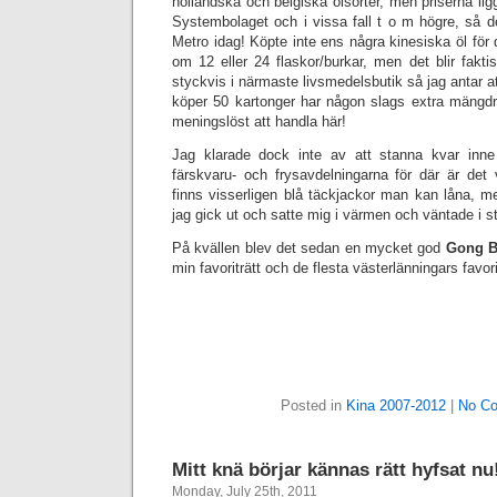
holländska och belgiska ölsorter, men priserna l
Systembolaget och i vissa fall t o m högre, så d
Metro idag! Köpte inte ens några kinesiska öl för 
om 12 eller 24 flaskor/burkar, men det blir faktis
styckvis i närmaste livsmedelsbutik så jag antar 
köper 50 kartonger har någon slags extra mängdra
meningslöst att handla här!
Jag klarade dock inte av att stanna kvar inne
färskvaru- och frysavdelningarna för där är det v
finns visserligen blå täckjackor man kan låna, me
jag gick ut och satte mig i värmen och väntade i st
På kvällen blev det sedan en mycket god
Gong B
min favoriträtt och de flesta västerlänningars favorit
Posted in
Kina 2007-2012
|
No C
Mitt knä börjar kännas rätt hyfsat nu
Monday, July 25th, 2011